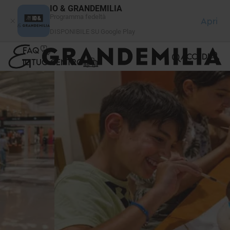
Pannello di gestione dei cookies
IO & GRANDEMILIA
Programma fedeltà
Apri
DISPONIBILE SU Google Play
FAQ
ACCEDI
IL TUO CENTRO