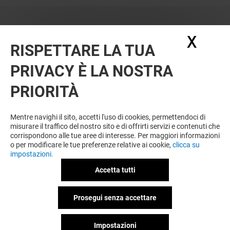
X
Nasc
RISPETTARE LA TUA
PRIVACY È LA NOSTRA
PRIORITÀ
Mentre navighi il sito, accetti l'uso di cookies, permettendoci di
misurare il traffico del nostro sito e di offrirti servizi e contenuti che
corrispondono alle tue aree di interesse. Per maggiori informazioni
o per modificare le tue preferenze relative ai cookie,
clicca su
impostazioni.
Accetta tutti
Prosegui senza accettare
Impostazioni