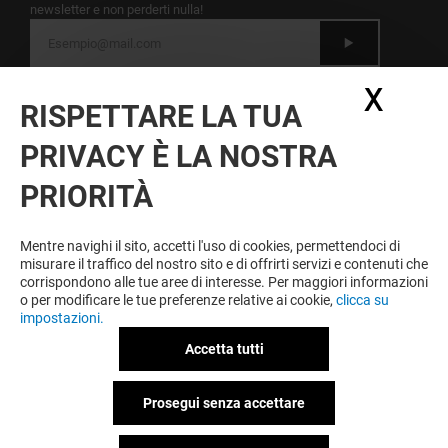
newsletter e non perderti nulla!
Dichiaro di avere letto
l'informativa
e presto il
X
Nasc
mio consenso al trattamento dei miei dati
RISPETTARE LA TUA
personali per l'invio della newsletter
PRIVACY È LA NOSTRA
A ESSERE FEDELE VINCI SEMPRE
PRIORITÀ
Diventa membro di IO & GRANDEMILIA per
approfittare tutto l'anno di vantaggi, offerte e servizi
esclusivi a GRANDEMILIA e presso i nostri partner.
Mentre navighi il sito, accetti l'uso di cookies, permettendoci di
misurare il traffico del nostro sito e di offrirti servizi e contenuti che
corrispondono alle tue aree di interesse. Per maggiori informazioni
o per modificare le tue preferenze relative ai cookie,
clicca su
impostazioni.
Condizioni d'utilizzo
Note legali
Informativa sulla privacy
Accetta tutti
Informativa sui cookies
Informativa sulla privacy Facebook
Prosegui senza accettare
Informativa Twitter
Politica ambientale