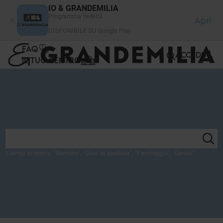
Pannello di gestione dei cookies
IO & GRANDEMILIA
Programma fedeltà
Apri
DISPONIBILE SU Google Play
FAQ
ACCEDI
IL TUO CENTRO
Esempi di ricerca
"
Bambini
",
"
Orari di apertura
",
"
Parcheggio
",
"
Servizi
",