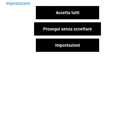
impostazioni.
Accetta tutti
Prosegui senza accettare
Impostazioni
VESTOPAZZO
MOTIVI
Chiuso
Chiuso
Il divertimento non si ferma
quando vai via da Grandemilia,
continua sui social!