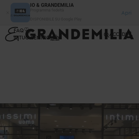
Pannello di gestione dei cookies
IO & GRANDEMILIA
Programma fedeltà
Apri
DISPONIBILE SU Google Play
FAQ
ACCEDI
IL TUO CENTRO