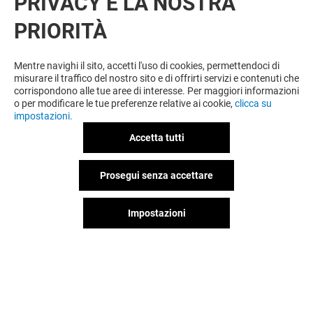
PRIVACY È LA NOSTRA
PRIORITÀ
VUOI DI PIÙ? POTREBBE PIACERTI
ANCHE
Mentre navighi il sito, accetti l'uso di cookies, permettendoci di
misurare il traffico del nostro sito e di offrirti servizi e contenuti che
corrispondono alle tue aree di interesse. Per maggiori informazioni
o per modificare le tue preferenze relative ai cookie,
clicca su
impostazioni.
Accetta tutti
Prosegui senza accettare
Impostazioni
VESTOPAZZO
MOTIVI
Aperto
Aperto