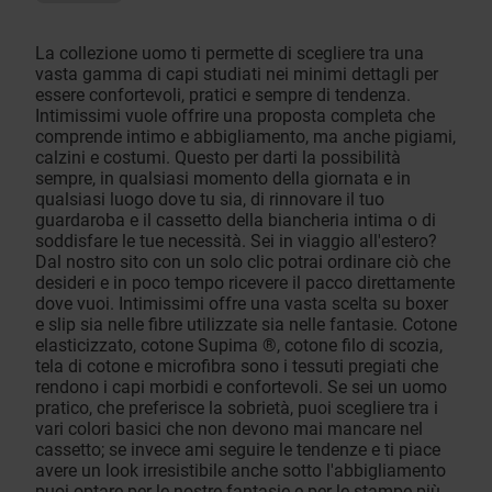
La collezione uomo ti permette di scegliere tra una
vasta gamma di capi studiati nei minimi dettagli per
essere confortevoli, pratici e sempre di tendenza.
Intimissimi vuole offrire una proposta completa che
comprende intimo e abbigliamento, ma anche pigiami,
calzini e costumi. Questo per darti la possibilità
sempre, in qualsiasi momento della giornata e in
qualsiasi luogo dove tu sia, di rinnovare il tuo
guardaroba e il cassetto della biancheria intima o di
soddisfare le tue necessità. Sei in viaggio all'estero?
Dal nostro sito con un solo clic potrai ordinare ciò che
desideri e in poco tempo ricevere il pacco direttamente
dove vuoi. Intimissimi offre una vasta scelta su boxer
e slip sia nelle fibre utilizzate sia nelle fantasie. Cotone
elasticizzato, cotone Supima ®, cotone filo di scozia,
tela di cotone e microfibra sono i tessuti pregiati che
rendono i capi morbidi e confortevoli. Se sei un uomo
pratico, che preferisce la sobrietà, puoi scegliere tra i
vari colori basici che non devono mai mancare nel
cassetto; se invece ami seguire le tendenze e ti piace
avere un look irresistibile anche sotto l'abbigliamento
puoi optare per le nostre fantasie e per le stampe più