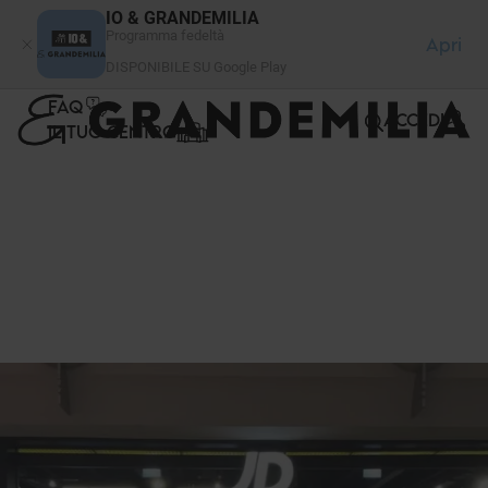
Pannello di gestione dei cookies
IO & GRANDEMILIA
Programma fedeltà
Apri
DISPONIBILE SU Google Play
FAQ
ACCEDI
IL TUO CENTRO