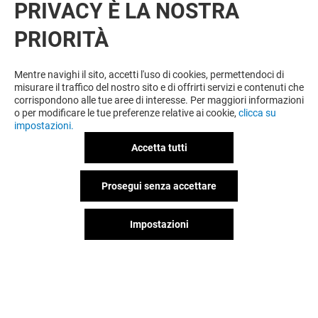
PRIVACY È LA NOSTRA
PRIORITÀ
VUOI DI PIÙ? POTREBBE PIACERTI
ANCHE
Mentre navighi il sito, accetti l'uso di cookies, permettendoci di
misurare il traffico del nostro sito e di offrirti servizi e contenuti che
corrispondono alle tue aree di interesse. Per maggiori informazioni
o per modificare le tue preferenze relative ai cookie,
clicca su
impostazioni.
Accetta tutti
Prosegui senza accettare
Impostazioni
VESTOPAZZO
MOTIVI
Chiuso
Chiuso