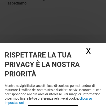
aspettiamo
X
Nasc
RISPETTARE LA TUA
PRIVACY È LA NOSTRA
PRIORITÀ
Mentre navighi il sito, accetti l'uso di cookies, permettendoci di
misurare il traffico del nostro sito e di offrirti servizi e contenuti che
corrispondono alle tue aree di interesse. Per maggiori informazioni
o per modificare le tue preferenze relative ai cookie,
clicca su
OFFERTE
impostazioni.