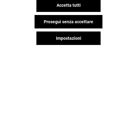
Valido dal 30/07/26 al 13/08/26
Accetta tutti
Prosegui senza accettare
VEDI I DETTAGLI
Impostazioni
Offerta permanente
VEDI I DETTAGLI
Il divertimento non si ferma
quando vai via da Grandemilia,
continua sui social!