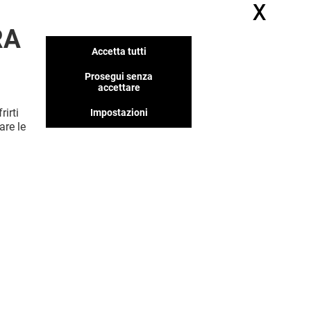
X
Nasc
RA
Accetta tutti
Prosegui senza
accettare
rirti
Impostazioni
are le