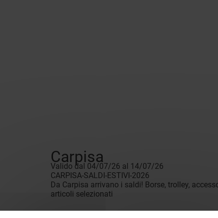
Carpisa
Valido dal 04/07/26 al 14/07/26
CARPISA-SALDI-ESTIVI-2026
Da Carpisa arrivano i saldi! Borse, trolley, acces
articoli selezionati