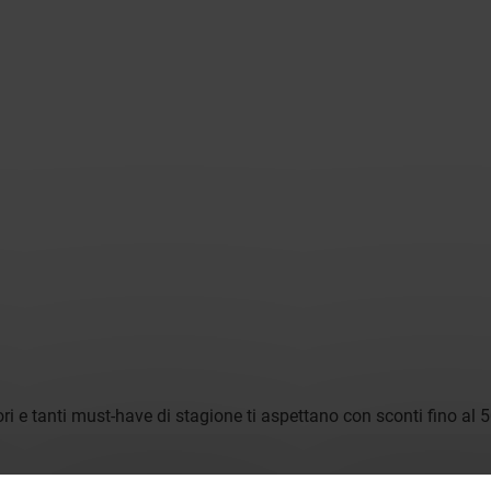
sori e tanti must-have di stagione ti aspettano con sconti fino a