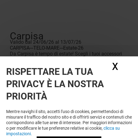
Carpisa
Valido dal 24/06/26 al 13/07/26
CARPISA---TELO-MARE---Estate-26
Da Carpisa è tempo di estate! Scegli i tuoi accessori
preferiti e porta con te una sorpresa speciale: un telo
X
Nasc
mare in omaggio, perfetto per accompagnare le tue
RISPETTARE LA TUA
giornate di sole. Carpisa... porta l'estate sempre con te!
Ti aspettiamo in store. CONDIZIONI: *con un acquisto
PRIVACY È LA NOSTRA
minimo di 50€ e fino ad esaurimento scorte.
PRIORITÀ
Mentre navighi il sito, accetti l'uso di cookies, permettendoci di
misurare il traffico del nostro sito e di offrirti servizi e contenuti che
corrispondono alle tue aree di interesse. Per maggiori informazioni
o per modificare le tue preferenze relative ai cookie,
clicca su
impostazioni.