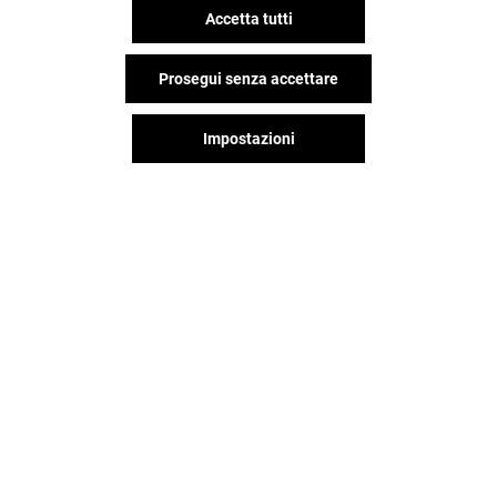
Accetta tutti
Prosegui senza accettare
Impostazioni
Il divertimento non si ferma
quando vai via da Grandemilia,
continua sui social!