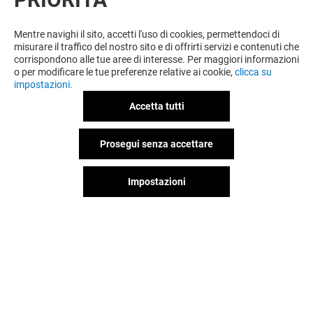
Offerta permanente
Mentre navighi il sito, accetti l'uso di cookies, permettendoci di
misurare il traffico del nostro sito e di offrirti servizi e contenuti che
corrispondono alle tue aree di interesse. Per maggiori informazioni
VEDI I DETTAGLI
o per modificare le tue preferenze relative ai cookie,
clicca su
impostazioni.
Offerta permanente
Accetta tutti
Prosegui senza accettare
VEDI I DETTAGLI
Impostazioni
Offerta permanente
VEDI I DETTAGLI