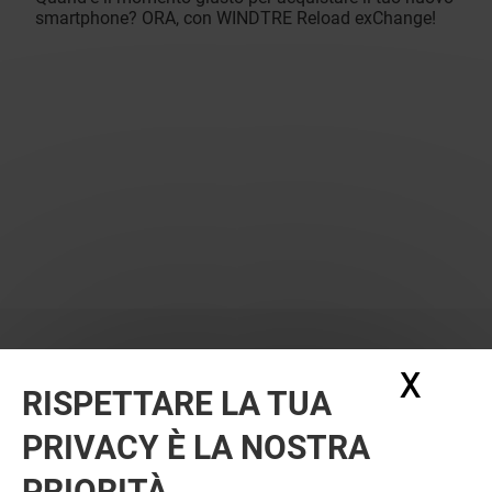
smartphone? ORA, con WINDTRE Reload exChange!
X
Nasc
RISPETTARE LA TUA
PRIVACY È LA NOSTRA
OFFERTE
PRIORITÀ