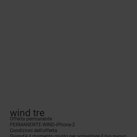
wind tre
Offerta permanente
PERMANENTE-WIND-iPhone-2
Condizioni dell'offerta
Quand'è il momento giusto per acquistare il tuo nuovo