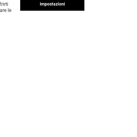
rirti
Impostazioni
are le