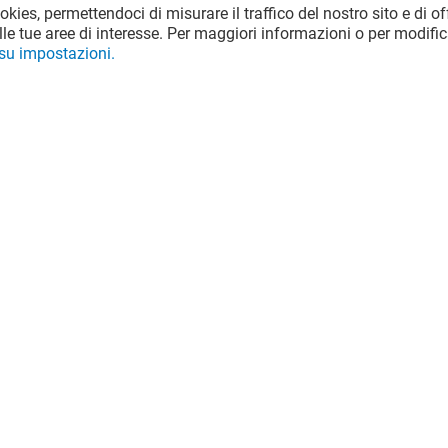
RITUALS---OFFERTA-
ookies, permettendoci di misurare il traffico del nostro sito e di off
DEODORANTI
le tue aree di interesse. Per maggiori informazioni o per modific
 su impostazioni.
Valido dal 03/08/26 al 06/09/26
VEDI I DETTAGLI