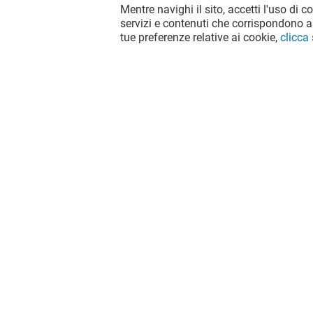
Mentre navighi il sito, accetti l'uso di c
servizi e contenuti che corrispondono al
tue preferenze relative ai cookie,
clicca
Il divertimento non si ferma quando
vai via da Grandemilia, continua sui
social!